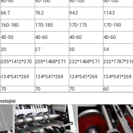
80-90
90-100
90-100
90-100
66.7
76.2
94.2
114.3
160-180
170-185
170-175
170-190
40-50
40-60
40-60
40-60
20
27
30
34
)
205*1412*270
205*1468*271
232*1468*271
232*1787*31
)
134*541*269
134*541*269
134*541*269
134*541*269
70
70
70
60
nolojisi