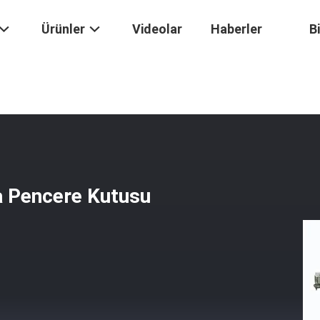
Ürünler
Videolar
Haberler
B
Torba / Min Alt Çanta Pencere Kutusu Yama Makinası
a Pencere Kutusu