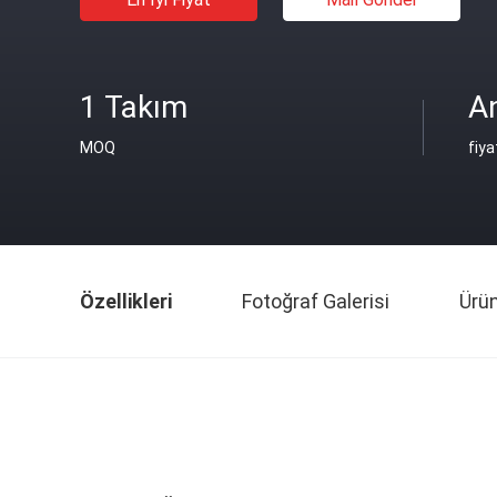
1 Takım
An
MOQ
fiya
Özellikleri
Fotoğraf Galerisi
Ürü