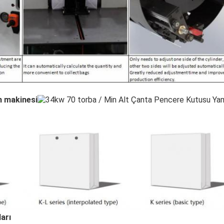
m makinesi
arı