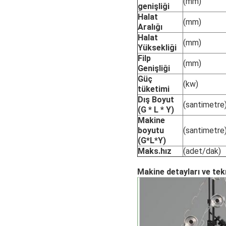
(mm)
genişliği
Halat
(mm)
Aralığı
Halat
(mm)
Yüksekliği
Filp
(mm)
Genişliği
Güç
(kw)
tüketimi
Dış Boyut
(santimetre
(G * L * Y)
Makine
boyutu
(santimetre
(G*L*Y)
Maks.hız
(adet/dak)
Makine detayları ve tek