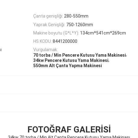
Çanta genişliği:
280-550mm
Yaprak Genişliği:
750-1260mm
Makine boyutu (G*L*Y):
134cm*541cm*269cm
HS KODU:
8441200000
ı
Vurgulamak:
,
70 torba / Min Pencere Kutusu Yama Makinesi
,
34kw Pencere Kutusu Yama Makinesi
550mm Alt Çanta Yapma Makinesi
FOTOĞRAF GALERISI
34kw 70 torba / Min Alt Çanta Pencere Kutusu Yama Makinası