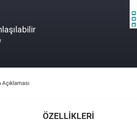
laşılabilir
t
n Açıklaması
ÖZELLIKLERI