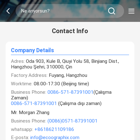
Contact Info
Company Details
Adres:
Oda 903, Kule B, Qiuyi Yolu 58, Binjiang Dist.,
Hangzhou Şehri, 310000, Çin
Factory Address:
Fuyang, Hangzhou
Worktime:
08:00-17:30 (Beijing time)
Business Phone:
0086-571-87391001
(Çalışma
Zamanı)
0086-571-87391001
(Çalışma dışı zaman)
Mr. Morgan Zhang
Business Phone:
(0086)0571-87391001
whatsapp:
+8618621109186
E-posta:
info@ecoographix.com