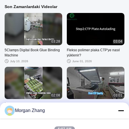
Son Zamanlardaki Videolar
03:28
03:04
5Clamps Digital Book Glue Binding
Flekso polimer plaka CTP'ye nasıl
Machine
yüklenir?
July 10, 2026
June 01, 2026
02:08
03:01
Dijital Etiket Baskı Kalıp Kesme
Neden 4 Metrekare / Saat Dijital
Makinası
Flekso Lazer Gravür CTP Plaka
Morgan Zhang
Makinesini Seçmelisiniz?
May 29, 2026
April 30, 2026
Diğer Videolar