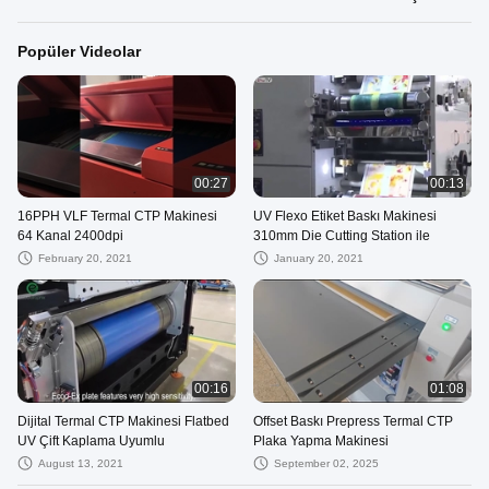
Popüler Videolar
00:27
00:13
16PPH VLF Termal CTP Makinesi
UV Flexo Etiket Baskı Makinesi
64 Kanal 2400dpi
310mm Die Cutting Station ile
February 20, 2021
January 20, 2021
00:16
01:08
Dijital Termal CTP Makinesi Flatbed
Offset Baskı Prepress Termal CTP
UV Çift Kaplama Uyumlu
Plaka Yapma Makinesi
August 13, 2021
September 02, 2025