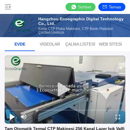
Sohbet
Temas
Hangzhou Ecoographix Digital Technology
Co., Ltd.
Kalite CTP Plaka Makinesi, CTP Baskı Plakaları
Çin'den Üreticisi
EVDE
VIDEOLAR
ÇALMA LISTESI
WEB SITESI
Tam Otomatik Termal CTP Makinesi 256 Kanal Lazer Işık Valfi