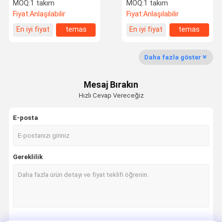
Baskı Masası yedek
Baskı 2400dpi
MOQ:
1 takım
MOQ:
1 takım
parçaları
Fiyat:
Anlaşılabilir
Fiyat:
Anlaşılabilir
En iyi fiyat
temas
En iyi fiyat
temas
Fabrika Turu
Kalite
Haberler
Teklif Et
Kontrolü
Daha fazla göster
CTP Plaka Makinesi
Mesaj Bırakın
CTP Baskı Plakaları
Hızlı Cevap Vereceğiz
Etiket Baskı Makinesi
E-posta
Dijital Mürekkep Püskürtmeli Yazıcı
Ofset Baskı Makinesi
Gereklilik
UV Vernikleme Makinesi
Folyo Damgalama Kalıp Kesme Makinesi
Termal Kağıt Dilme Sarma Makinası