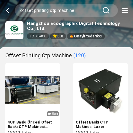
Hangzhou Ecoographix Digital Technology
Co., Ltd.
17
5.0
Onaylı tedarikçi
YEARS
Offset Printing Ctp Machine
(120)
4UP Baskı Öncesi Ofset
Offset Baskı CTP
Baskı CTP Makinesi
Makinesi Lazer
2400dpi 24 Kanal
Görüntüsü Başı Açıklayan
MOQ:
1 takım
MOQ:
1 takım