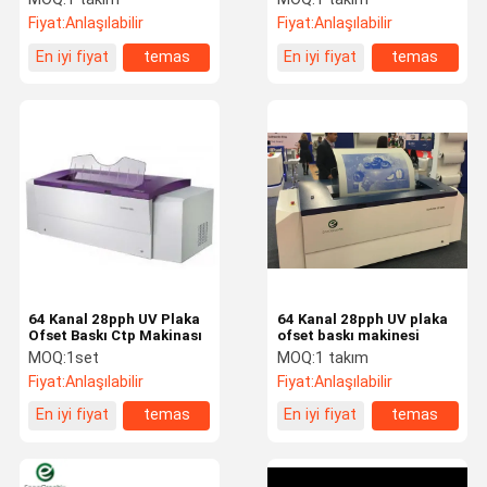
Kullanımı Kolay
Yedek Parçalar
Fiyat:
Anlaşılabilir
Fiyat:
Anlaşılabilir
En iyi fiyat
temas
En iyi fiyat
temas
64 Kanal 28pph UV Plaka
64 Kanal 28pph UV plaka
Ofset Baskı Ctp Makinası
ofset baskı makinesi
MOQ:
1set
MOQ:
1 takım
Fiyat:
Anlaşılabilir
Fiyat:
Anlaşılabilir
En iyi fiyat
temas
En iyi fiyat
temas