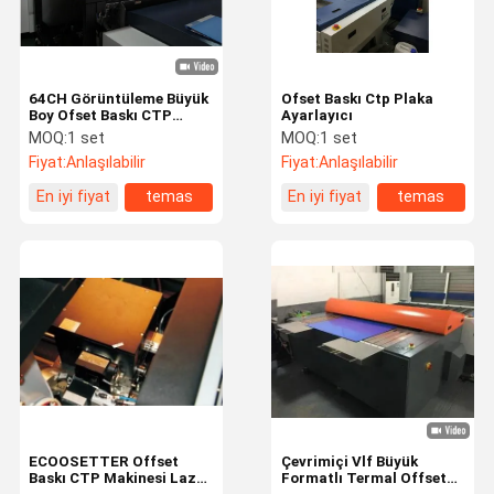
64CH Görüntüleme Büyük
Ofset Baskı Ctp Plaka
Boy Ofset Baskı CTP
Ayarlayıcı
Plaka Makinesi
MOQ:
1 set
MOQ:
1 set
Fiyat:
Anlaşılabilir
Fiyat:
Anlaşılabilir
En iyi fiyat
temas
En iyi fiyat
temas
Evde
Ürün
Videolar
Bizim
Hakkımızda
ECOOSETTER Offset
Çevrimiçi Vlf Büyük
Baskı CTP Makinesi Lazer
Formatlı Termal Offset