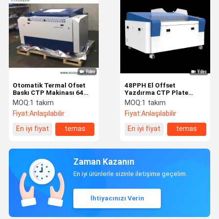
Otomatik Termal Ofset
48PPH El Offset
Baskı CTP Makinası 64
Yazdırma CTP Plate
Kanal
Makinesi
MOQ:
1 takım
MOQ:
1 takım
Fiyat:
Anlaşılabilir
Fiyat:
Anlaşılabilir
En iyi fiyat
temas
En iyi fiyat
temas
Zaman Kazanın
En iyi ürünlerle sizinle iletişime geçelim.
İhtiyacınızı Verin