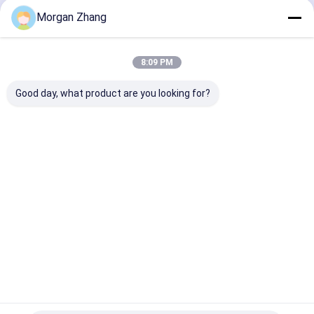
Devam et
Morgan Zhang
Kitap Ciltleme Makinesi
Otomatik Flüt Laminasyon
8:09 PM
Kategorilerimiz
Pencere Yama Makinası
Good day, what product are you looking for?
Kağıt Kutu Yapma Makinesi
3D Kum Kalıp Yazıcısı
Düz Yataklı Dijital Kesici
CTP Plaka
CTP Baskı
Etiket Baskı
Dijital
Makinesi
Plakaları
Makinesi
Mürekkep
Püskürtme
Kağıt Torba Yapma Makinesi
Yazıcı
Baskı malzemeleri
baskı makinesi yedek parçaları
Ana
Hakkımızda
Bize
Desktop
sayfa
ulaşın
Site
Site Haritası
Gizlilik Politikası