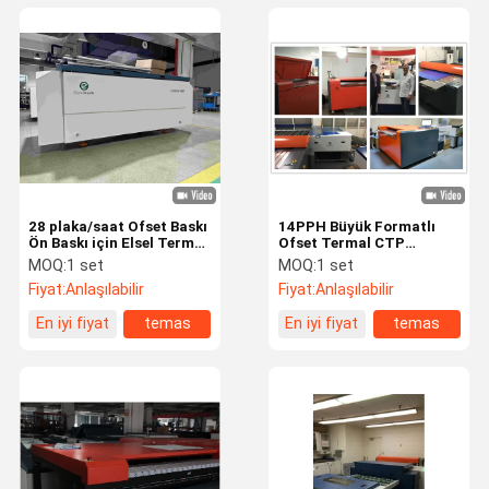
28 plaka/saat Ofset Baskı
14PPH Büyük Formatlı
Ön Baskı için Elsel Termal
Ofset Termal CTP
CTP Makinesi
Makinesi 64 Kanal
MOQ:
1 set
MOQ:
1 set
Fiyat:
Anlaşılabilir
Fiyat:
Anlaşılabilir
En iyi fiyat
temas
En iyi fiyat
temas