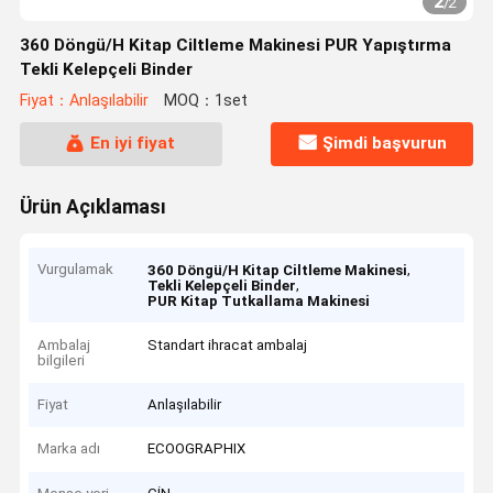
2
/
2
360 Döngü/H Kitap Ciltleme Makinesi PUR Yapıştırma
Tekli Kelepçeli Binder
Fiyat：Anlaşılabilir
MOQ：1set
En iyi fiyat
Şimdi başvurun
Ürün Açıklaması
Vurgulamak
,
360 Döngü/H Kitap Ciltleme Makinesi
,
Tekli Kelepçeli Binder
PUR Kitap Tutkallama Makinesi
Ambalaj
Standart ihracat ambalaj
bilgileri
Fiyat
Anlaşılabilir
Marka adı
ECOOGRAPHIX