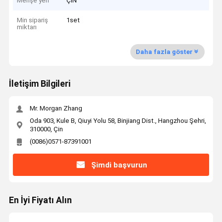
Menşe yeri
ÇİN
Min sipariş
1set
miktarı
Daha fazla göster
İletişim Bilgileri
Mr. Morgan Zhang
Oda 903, Kule B, Qiuyi Yolu 58, Binjiang Dist., Hangzhou Şehri,
310000, Çin
(0086)0571-87391001
Şimdi başvurun
En İyi Fiyatı Alın