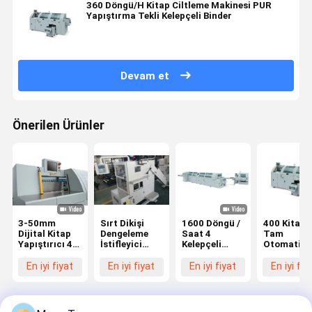
360 Döngü/H Kitap Ciltleme Makinesi PUR
Yapıştırma Tekli Kelepçeli Binder
Devam et
Önerilen Ürünler
3-50mm
Sırt Dikişi
1600 Döngü /
400 Kitap/
Dijital Kitap
Dengeleme
Saat 4
Tam
Yapıştırıcı 4
İstifleyici
Kelepçeli
Otomatik 
Klamp
15000
Dikişsiz İş
Kelepçe Ki
Mükemmel
Döngü/Y
Akışı Kitap
Ciltleyici
En iyi fiyat
En iyi fiyat
En iyi fiyat
En iyi fiy
Bağlama
660mm
Ciltleme
Makinesi
Besleme
Makinesi